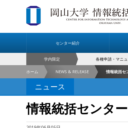
センター紹介
学内限定
各種申請・マニュ
ホーム
NEWS & RELEASE
情報統括セ
ニュース
情報統括センタ
2019年06月05日